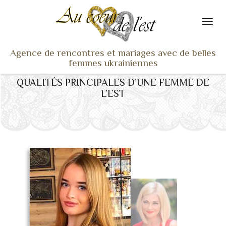
Agence de rencontres et mariages avec de belles
femmes ukrainiennes
QUALITÉS PRINCIPALES D’UNE FEMME DE
ACCUEIL
L’EST
NOS ADHÉRENTES
SERVICES ET TARIFS
TÉMOIGNAGES
VU À LA TV
ACTUS
COACHING RENCONTRE
NOTRE DIFFÉRENCE
CONTACT