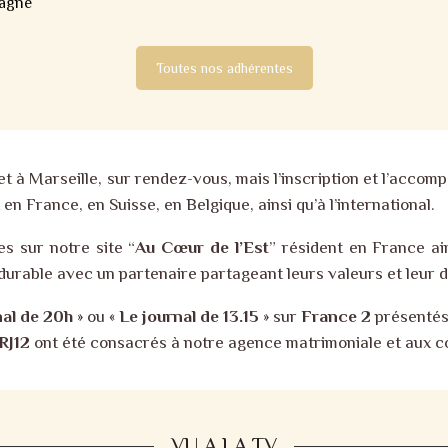
agne
Toutes nos adhérentes
 à Marseille, sur rendez-vous, mais l’inscription et l’acco
en France, en Suisse, en Belgique, ainsi qu’à l’international.
es sur notre site “
Au Cœur de l’Est
” résident en France ai
durable avec un partenaire partageant leurs valeurs et leur 
nal de 20h
» ou «
Le journal de 13.15
» sur
France 2
présentés
RJ12
ont été consacrés à notre agence matrimoniale et aux co
VU A LA TV