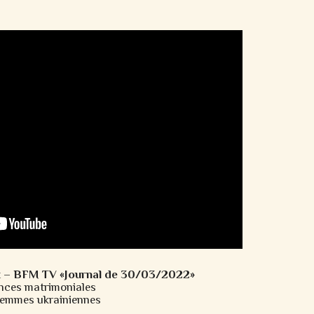
t –
BFM TV «Journal de 30/03/2022»
ences matrimoniales
 femmes ukrainiennes