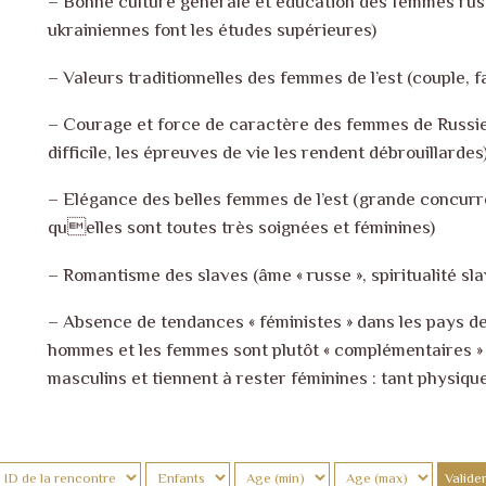
– Bonne culture générale et éducation des femmes russ
ukrainiennes font les études supérieures)
– Valeurs traditionnelles des femmes de l’est (couple, f
– Courage et force de caractère des femmes de Russie e
difficile, les épreuves de vie les rendent débrouillardes
– Elégance des belles femmes de l’est (grande concurr
quelles sont toutes très soignées et féminines)
– Romantisme des slaves (âme « russe », spiritualité sla
– Absence de tendances « féministes » dans les pays de
hommes et les femmes sont plutôt « complémentaires » 
masculins et tiennent à rester féminines : tant physiqu