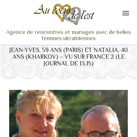
Agence de rencontres et mariages avec de belles
femmes ukrainiennes
JEAN-YVES, 59 ANS (PARIS) ET NATALIA, 40
ACCUEIL
ANS (KHARKOV) – VU SUR FRANCE 2 (LE
NOS ADHÉRENTES
JOURNAL DE 13.15)
SERVICES ET TARIFS
TÉMOIGNAGES
VU À LA TV
ACTUS
COACHING RENCONTRE
NOTRE DIFFÉRENCE
CONTACT