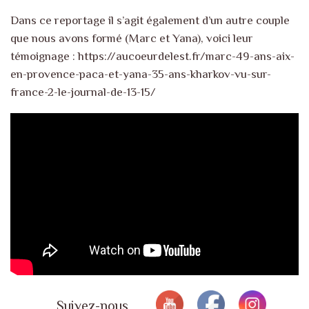
Dans ce reportage il s’agit également d’un autre couple
que nous avons formé (Marc et Yana), voici leur
témoignage : https://aucoeurdelest.fr/marc-49-ans-aix-
en-provence-paca-et-yana-35-ans-kharkov-vu-sur-
france-2-le-journal-de-13-15/
Suivez-nous