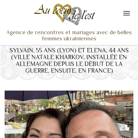
Agence de rencontres et mariages avec de belles
femmes ukrainiennes
SYLVAIN, 55 ANS (LYON) ET ELENA, 44 ANS
ACCUEIL
(VILLE NATALE KHARKOV, INSTALLÉE EN
NOS ADHÉRENTES
ALLEMAGNE DEPUIS LE DÉBUT DE LA
GUERRE, ENSUITE, EN FRANCE)
SERVICES ET TARIFS
TÉMOIGNAGES
VU À LA TV
ACTUS
COACHING RENCONTRE
NOTRE DIFFÉRENCE
CONTACT