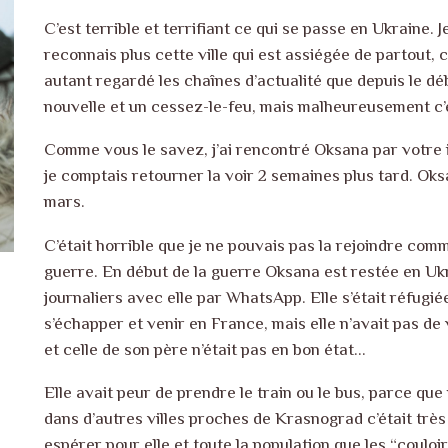
C’est terrible et terrifiant ce qui se passe en Ukraine. 
reconnais plus cette ville qui est assiégée de partout, c
autant regardé les chaînes d’actualité que depuis le dé
nouvelle et un cessez-le-feu, mais malheureusement c’e
Comme vous le savez, j’ai rencontré Oksana par votre 
je comptais retourner la voir 2 semaines plus tard. Ok
mars.
C’était horrible que je ne pouvais pas la rejoindre com
guerre. En début de la guerre Oksana est restée en Ukr
journaliers avec elle par WhatsApp. Elle s’était réfugi
s’échapper et venir en France, mais elle n’avait pas de v
et celle de son père n’était pas en bon état…
Elle avait peur de prendre le train ou le bus, parce qu
dans d’autres villes proches de Krasnograd c’était très 
espérer pour elle et toute la population que les “couloi