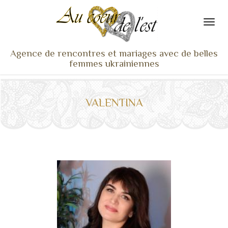
Agence de rencontres et mariages avec de belles
femmes ukrainiennes
ACCUEIL
NOS ADHÉRENTES
VALENTINA
SERVICES ET TARIFS
TÉMOIGNAGES
VU À LA TV
ACTUS
COACHING RENCONTRE
NOTRE DIFFÉRENCE
CONTACT