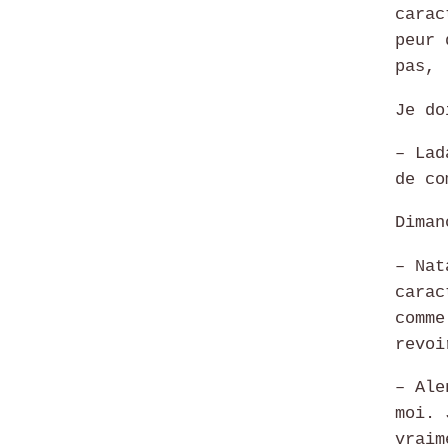
carac
peur 
pas,
Je do
– Lad
de co
Diman
– Nat
carac
comme
revoi
– Ale
moi. 
vraim