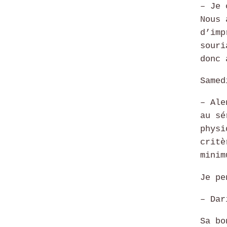
– Je 
Nous 
d’imp
souri
donc 
Samed
– Ale
au sé
physi
critè
minim
Je pe
– Dar
Sa bo