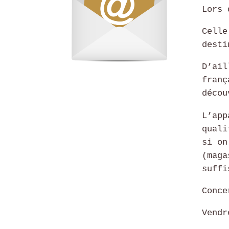
Lors 
Celle
desti
D’ail
franç
décou
L’app
quali
si on
(maga
suffi
Conce
Vendr