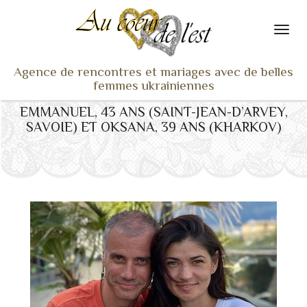
Agence de rencontres et mariages avec de belles
femmes ukrainiennes
EMMANUEL, 43 ANS (SAINT-JEAN-D’ARVEY,
ACCUEIL
SAVOIE) ET OKSANA, 39 ANS (KHARKOV)
NOS ADHÉRENTES
SERVICES ET TARIFS
TÉMOIGNAGES
VU À LA TV
ACTUS
COACHING RENCONTRE
NOTRE DIFFÉRENCE
CONTACT