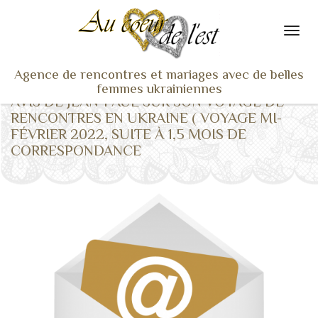
Agence de rencontres et mariages avec de belles
femmes ukrainiennes
AVIS DE JEAN-PAUL SUR SON VOYAGE DE
ACCUEIL
RENCONTRES EN UKRAINE ( VOYAGE MI-
FÉVRIER 2022, SUITE À 1,5 MOIS DE
NOS ADHÉRENTES
CORRESPONDANCE
SERVICES ET TARIFS
TÉMOIGNAGES
VU À LA TV
ACTUS
COACHING RENCONTRE
NOTRE DIFFÉRENCE
CONTACT