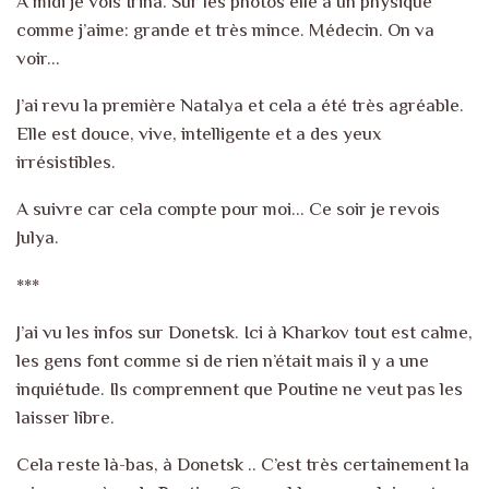
A midi je vois Irina. Sur les photos elle a un physique
comme j’aime: grande et très mince. Médecin. On va
voir…
J’ai revu la première Natalya et cela a été très agréable.
Elle est douce, vive, intelligente et a des yeux
irrésistibles.
A suivre car cela compte pour moi… Ce soir je revois
Julya.
***
J’ai vu les infos sur Donetsk. Ici à Kharkov tout est calme,
les gens font comme si de rien n’était mais il y a une
inquiétude. Ils comprennent que Poutine ne veut pas les
laisser libre.
Cela reste là-bas, à Donetsk .. C’est très certainement la