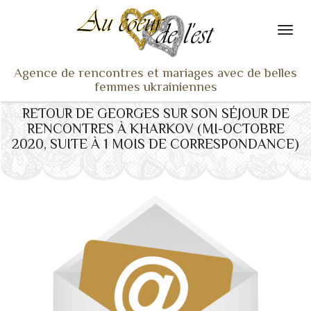
Agence de rencontres et mariages avec de belles
femmes ukrainiennes
RETOUR DE GEORGES SUR SON SÉJOUR DE
ACCUEIL
RENCONTRES À KHARKOV (MI-OCTOBRE
NOS ADHÉRENTES
2020, SUITE À 1 MOIS DE CORRESPONDANCE)
SERVICES ET TARIFS
TÉMOIGNAGES
VU À LA TV
ACTUS
COACHING RENCONTRE
NOTRE DIFFÉRENCE
CONTACT