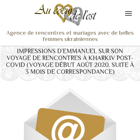
Agence de rencontres et mariages avec de belles
femmes ukrainiennes
IMPRESSIONS D’EMMANUEL SUR SON
ACCUEIL
VOYAGE DE RENCONTRES À KHARKIV POST-
NOS ADHÉRENTES
COVID (VOYAGE DÉBUT AOÛT 2020, SUITE À
3 MOIS DE CORRESPONDANCE)
SERVICES ET TARIFS
TÉMOIGNAGES
VU À LA TV
ACTUS
COACHING RENCONTRE
NOTRE DIFFÉRENCE
CONTACT