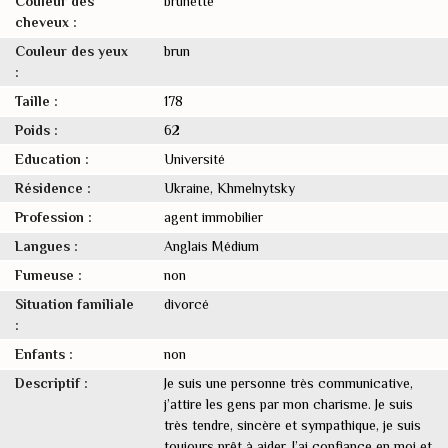
Couleur des
brunette
cheveux :
Couleur des yeux
brun
:
Taille :
178
Poids :
62
Education :
Université
Résidence :
Ukraine, Khmelnytsky
Profession :
agent immobilier
Langues :
Anglais Médium
Fumeuse :
non
Situation familiale
divorcé
:
Enfants :
non
Descriptif :
Je suis une personne très communicative,
j’attire les gens par mon charisme. Je suis
très tendre, sincère et sympathique, je suis
toujours prêt à aider. J’ai confiance en moi et