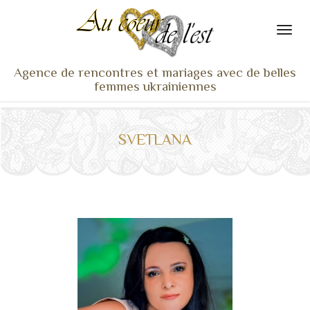
Agence de rencontres et mariages avec de belles
femmes ukrainiennes
ACCUEIL
NOS ADHÉRENTES
SVETLANA
SERVICES ET TARIFS
TÉMOIGNAGES
VU À LA TV
ACTUS
COACHING RENCONTRE
NOTRE DIFFÉRENCE
CONTACT