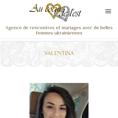
Agence de rencontres et mariages avec de belles
femmes ukrainiennes
ACCUEIL
NOS ADHÉRENTES
VALENTINA
SERVICES ET TARIFS
TÉMOIGNAGES
VU À LA TV
ACTUS
COACHING RENCONTRE
NOTRE DIFFÉRENCE
CONTACT