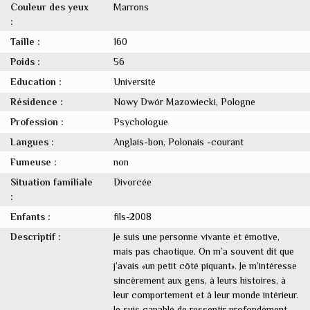
Couleur des yeux
Marrons
:
Taille :
160
Poids :
56
Education :
Université
Résidence :
Nowy Dwór Mazowiecki, Pologne
Profession :
Psychologue
Langues :
Anglais-bon, Polonais -courant
Fumeuse :
non
Situation familiale
Divorcée
:
Enfants :
fils-2008
Descriptif :
Je suis une personne vivante et émotive,
mais pas chaotique. On m’a souvent dit que
j’avais «un petit côté piquant». Je m’intéresse
sincèrement aux gens, à leurs histoires, à
leur comportement et à leur monde intérieur.
Je suis capable de ressentir profondément