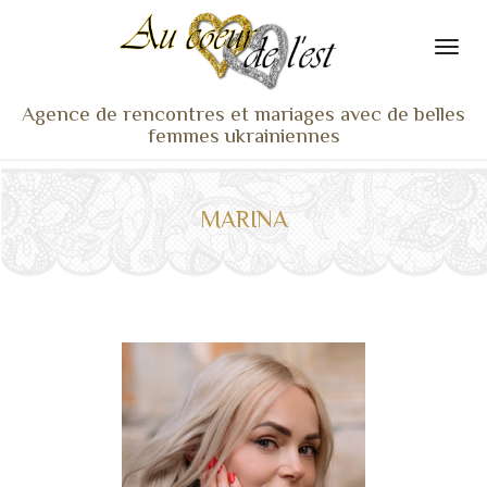
Agence de rencontres et mariages avec de belles
femmes ukrainiennes
ACCUEIL
NOS ADHÉRENTES
MARINA
SERVICES ET TARIFS
TÉMOIGNAGES
VU À LA TV
ACTUS
COACHING RENCONTRE
NOTRE DIFFÉRENCE
CONTACT