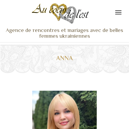
Agence de rencontres et mariages avec de belles
femmes ukrainiennes
ACCUEIL
NOS ADHÉRENTES
ANNA
SERVICES ET TARIFS
TÉMOIGNAGES
VU À LA TV
ACTUS
COACHING RENCONTRE
NOTRE DIFFÉRENCE
CONTACT