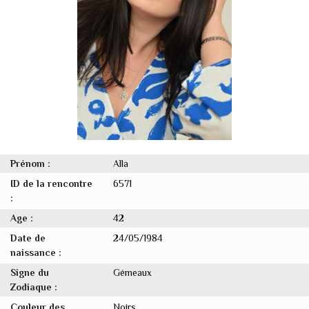
Prénom :
Alla
ID de la rencontre
6571
:
Age :
42
Date de
24/05/1984
naissance :
Signe du
Gémeaux
Zodiaque :
Couleur des
Noirs