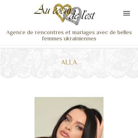
Agence de rencontres et mariages avec de belles
femmes ukrainiennes
ACCUEIL
NOS ADHÉRENTES
ALLA
SERVICES ET TARIFS
TÉMOIGNAGES
VU À LA TV
ACTUS
COACHING RENCONTRE
NOTRE DIFFÉRENCE
CONTACT