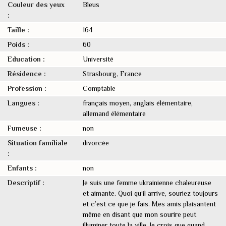
Couleur des yeux
Bleus
:
Taille :
164
Poids :
60
Education :
Université
Résidence :
Strasbourg, France
Profession :
Comptable
Langues :
français moyen, anglais élémentaire,
allemand élémentaire
Fumeuse :
non
Situation familiale
divorcée
:
Enfants :
non
Descriptif :
Je suis une femme ukrainienne chaleureuse
et aimante. Quoi qu’il arrive, souriez toujours
et c’est ce que je fais. Mes amis plaisantent
même en disant que mon sourire peut
illuminer toute la ville. Je crois que quand