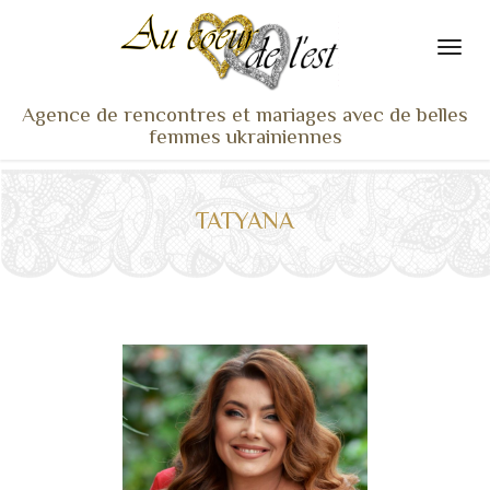
Agence de rencontres et mariages avec de belles
femmes ukrainiennes
ACCUEIL
NOS ADHÉRENTES
TATYANA
SERVICES ET TARIFS
TÉMOIGNAGES
VU À LA TV
ACTUS
COACHING RENCONTRE
NOTRE DIFFÉRENCE
CONTACT