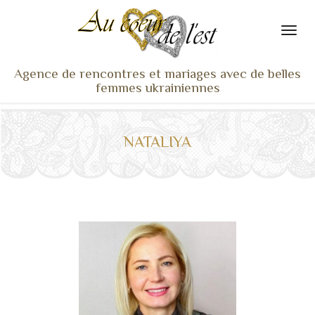
Agence de rencontres et mariages avec de belles
femmes ukrainiennes
ACCUEIL
NOS ADHÉRENTES
NATALIYA
SERVICES ET TARIFS
TÉMOIGNAGES
VU À LA TV
ACTUS
COACHING RENCONTRE
NOTRE DIFFÉRENCE
CONTACT