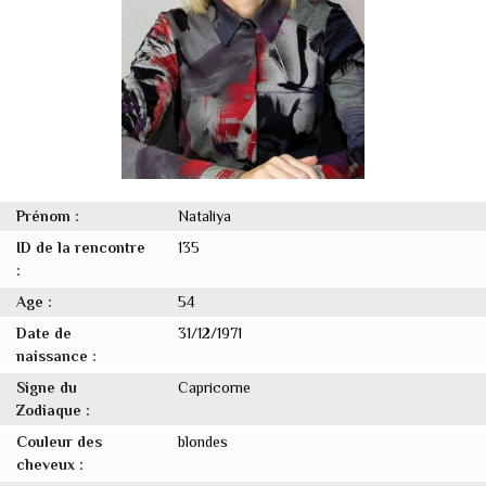
Prénom :
Nataliya
ID de la rencontre
135
:
Age :
54
Date de
31/12/1971
naissance :
Signe du
Capricorne
Zodiaque :
Couleur des
blondes
cheveux :