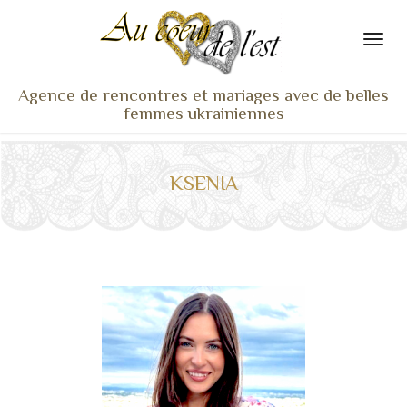
Agence de rencontres et mariages avec de belles
femmes ukrainiennes
ACCUEIL
NOS ADHÉRENTES
KSENIA
SERVICES ET TARIFS
TÉMOIGNAGES
VU À LA TV
ACTUS
COACHING RENCONTRE
NOTRE DIFFÉRENCE
CONTACT