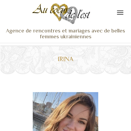
Agence de rencontres et mariages avec de belles
femmes ukrainiennes
ACCUEIL
NOS ADHÉRENTES
IRINA
SERVICES ET TARIFS
TÉMOIGNAGES
VU À LA TV
ACTUS
COACHING RENCONTRE
NOTRE DIFFÉRENCE
CONTACT