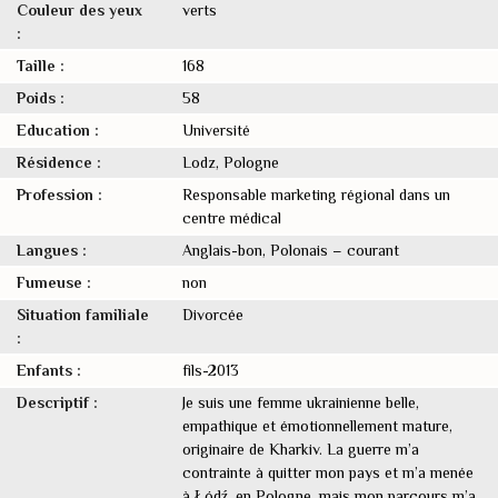
Couleur des yeux
verts
:
Taille :
168
Poids :
58
Education :
Université
Résidence :
Lodz, Pologne
Profession :
Responsable marketing régional dans un
centre médical
Langues :
Anglais-bon, Polonais – courant
Fumeuse :
non
Situation familiale
Divorcée
:
Enfants :
fils-2013
Descriptif :
Je suis une femme ukrainienne belle,
empathique et émotionnellement mature,
originaire de Kharkiv. La guerre m’a
contrainte à quitter mon pays et m’a menée
à Łódź, en Pologne, mais mon parcours m’a