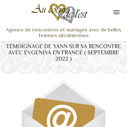
Agence de rencontres et mariages avec de belles
femmes ukrainiennes
TÉMOIGNAGE DE YANN SUR SA RENCONTRE
ACCUEIL
AVEC EVGENIYA EN FRANCE ( SEPTEMBRE
NOS ADHÉRENTES
2022 )
SERVICES ET TARIFS
TÉMOIGNAGES
VU À LA TV
ACTUS
COACHING RENCONTRE
NOTRE DIFFÉRENCE
CONTACT