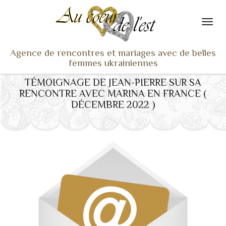
Agence de rencontres et mariages avec de belles
femmes ukrainiennes
TÉMOIGNAGE DE JEAN-PIERRE SUR SA
ACCUEIL
RENCONTRE AVEC MARINA EN FRANCE (
NOS ADHÉRENTES
DÉCEMBRE 2022 )
SERVICES ET TARIFS
TÉMOIGNAGES
VU À LA TV
ACTUS
COACHING RENCONTRE
NOTRE DIFFÉRENCE
CONTACT