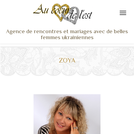
Agence de rencontres et mariages avec de belles
femmes ukrainiennes
ACCUEIL
NOS ADHÉRENTES
ZOYA
SERVICES ET TARIFS
TÉMOIGNAGES
VU À LA TV
ACTUS
COACHING RENCONTRE
NOTRE DIFFÉRENCE
CONTACT