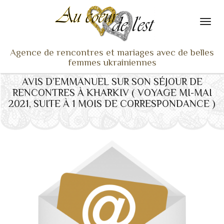
Agence de rencontres et mariages avec de belles
femmes ukrainiennes
AVIS D’EMMANUEL SUR SON SÉJOUR DE
ACCUEIL
RENCONTRES À KHARKIV ( VOYAGE MI-MAI
NOS ADHÉRENTES
2021, SUITE À 1 MOIS DE CORRESPONDANCE )
SERVICES ET TARIFS
TÉMOIGNAGES
VU À LA TV
ACTUS
COACHING RENCONTRE
NOTRE DIFFÉRENCE
CONTACT