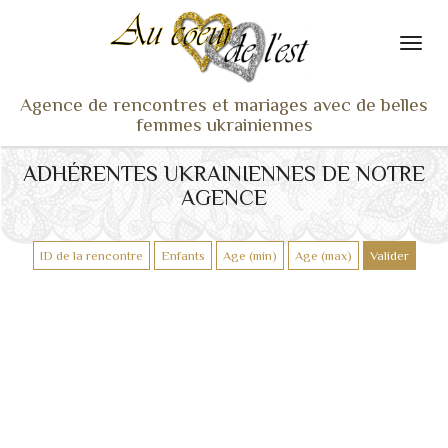
Agence de rencontres et mariages avec de belles
femmes ukrainiennes
ACCUEIL
ADHÉRENTES UKRAINIENNES DE NOTRE
AGENCE
NOS ADHÉRENTES
SERVICES ET TARIFS
TÉMOIGNAGES
VU À LA TV
ACTUS
COACHING RENCONTRE
NOTRE DIFFÉRENCE
CONTACT