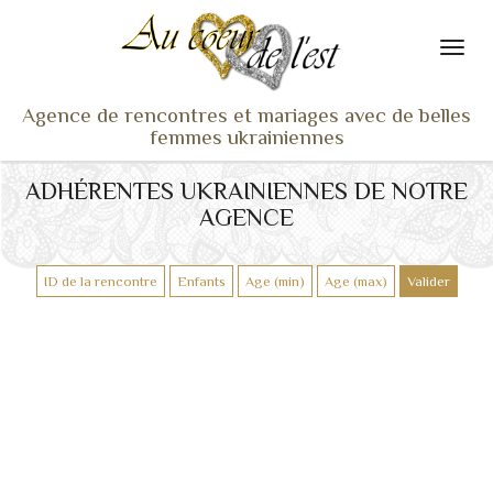
Agence de rencontres et mariages avec de belles
femmes ukrainiennes
ACCUEIL
ADHÉRENTES UKRAINIENNES DE NOTRE
AGENCE
NOS ADHÉRENTES
SERVICES ET TARIFS
TÉMOIGNAGES
VU À LA TV
ACTUS
COACHING RENCONTRE
NOTRE DIFFÉRENCE
CONTACT